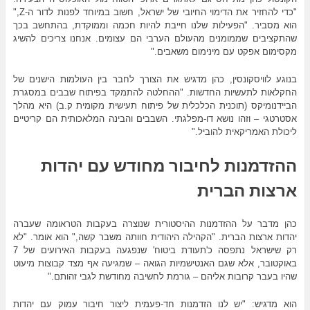
"כדי להחזיר את הדימוי החיובי של ישראל, חשוב במיוחד לפנות לדור ה-Z,"
הוא מסביר. "הפעילות שלנו חייבת להיות חכמה וממוקדת, בהתחשב בכך
שהתקציבים שממומנים מהעולם הערבי הם עצומים. אנחנו צריכים להשיג
מקסימום אפקט עם מינימום משאבים."
בנוגע לוויסקונסין, כהן מדגיש את הצורך לחבר בין העולמות הישנים של
החקלאות לתעשיות החדשות. "ההחלטה להתמקד בפיתוח שבבים במסגרת
הביידנומיקס (תוכנית הכלכלית של פיתוח תעישית מקומית ק.ב) היא מהלך
אסטרטגי – וזהו נושא דו-מפלגתי. השבבים והבינה המלאכותית הם קריטיים
ליכולת האמריקאית להוביל."
ההזדמנות לחיבור מחודש עם יהדות
ארצות הברית
כהן מדבר על ההזדמנות ההיסטורית שנוצרה בעקבות הטראומה שעברה
יהדות ארצות הברית. "הקהילה היהודית חוותה משבר קשה," הוא אומר. "לא
רק שישראל נתפסה כ'תעודת ביטוח' שנפגעה בעקבות האירועים של 7
באוקטובר, אלא שגם האנטישמיות הגואה – שמגיעה אף מצד קבוצות מיעוט
שהיו בעבר קרובות אליהם – גורמת לחשיבה מחודשת לגבי זהותם."
הוא מדגיש: "יש לנו הזדמנות חד-פעמית ליצור חיבור עמוק עם יהדות