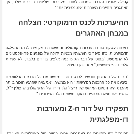
קהילה יהודית נהדרת שמנסה לעודד מעורבות פוליטית בדרכים שלה, אך
האתגרים מחייבים מעורבות אינטנסיבית יותר"
ההיערכות לכנס הדמוקרטי: הצלחה
במבחן האתגרים
בשיחה עסקנו גם בהיערכות הקונסוליה והמשטרה המקומית לכנס המפלגה
הדמוקרטית. כהן סיפר כי חששותיו מכמות גדולה של מפגינים פרו-פלסטיניים
לא התממשו. "בסופו של דבר הגיעו כמה אלפים בודדים בלבד, ולא עשרות
אלפים כפי שחששנו," אמר כהן בסיפוק.
"הצוות שלנו התכונן חודשים לכנס הזה – נפגשנו עם כל הדרגים הרלוונטיים
וביצענו את כל ההכנות הנדרשות," הוא ממשיך. "אני גאה שהרגע הזכור ביותר
מהכנס היה הנאום המרגש של רייצ'ל וג'ון הוריו של הרש גולדברג פולין ז״ל,
שהציב את נושא החטופים במוקד תשומת הלב הציבורית."
תפקידו של דור ה-Z ומעורבות
דו-מפלגתית
הקונסול כהן מתייחס גם לאתגרים ארוכי הטווח מול האוכלוסייה הצעירה.