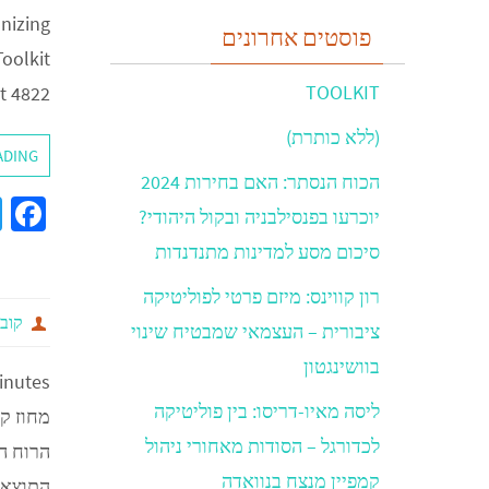
nizing
פוסטים אחרונים
oolkit
TOOLKIT
it 4822
(ללא כותרת)
ADING
הכוח הנסתר: האם בחירות 2024
a
יוכרעו בפנסילבניה ובקול היהודי?
e
סיכום מסע למדינות מתנדנדות
b
רון קווינס: מיזם פרטי לפוליטיקה
o
קובי
ציבורית – העצמאי שמבטיח שינוי
o
בוושינגטון
k
inutes
ליסה מאיו-דריסו: בין פוליטיקה
לכדורגל – הסודות מאחורי ניהול
קמפיין מנצח בנוואדה