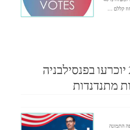
וז קללם …
הכוח הנסתר: האם בחירות 2024 יוכרעו בפנסילבניה
ות מתנדנדות
פה התמונה