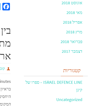
אוגוסט 2018
a
e
מאי 2018
b
אפריל 2018
בין
o
מרץ 2018
o
מתח
פברואר 2018
k
דצמבר 2017
ארה
קובי
קטגוריות
inutes
ISRAEL DEFENCE LINE – ספרו של
בראיון
קינן
היחסים
Uncategorized
המקומית