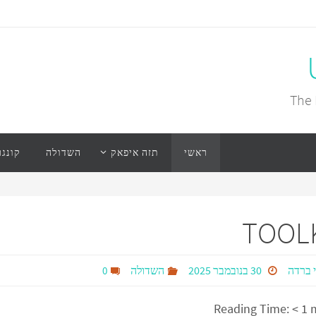
The 
ראשי
תזה איפאק
השדולה
קונגר
TOOL
 ברדה
30 בנובמבר 2025
השדולה
0
Reading Time:
< 1