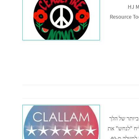
HJ M
Resource Too
קים ביותר של הלך
 מאז 1980. זהו מחוז שמצליח "לנחש" את
התוצאה של הבחירות הארציות באופן כמעט מדויק בכל סבב בחירות, ומזה למעלה מ-40