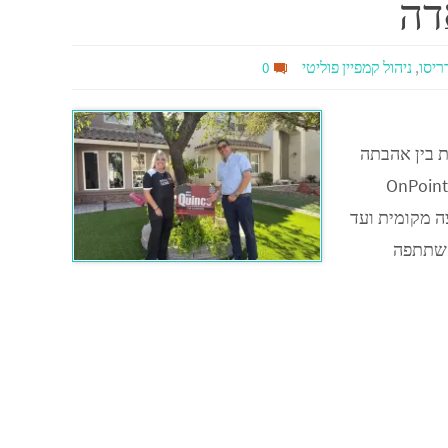
דה
ריסו
,
ניהול קמפיין פוליטי
0
ת בין אהבתה
לפוליטיקה לבין התשוקה שלה לכדורגל. מאיו-דריסו עומדת בראש חברת "OnPoint
עצה מקומית ועד
השתתפה