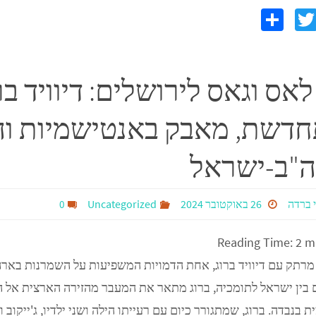
S
T
F
h
wi
c
ar
tt
 לאס וגאס לירושלים: דיוויד ב
e
er
דשת, מאבק באנטישמיות והח
"ב-ישראל
 ברדה
26 באוקטובר 2024
Uncategorized
0
Reading Time:
2
m
 מרתק עם דיוויד ברוג, אחת הדמויות המשפיעות על השמרנות בארה
 בין ישראל לתומכיה, ברוג מתאר את המעבר מהזירה הארצית אל ה
 בנבדה. ברוג, שמתגורר כיום עם רעייתו הילה ושני ילדיו, ג'ייקוב ו