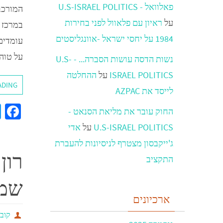
פאלוואל - U.S-ISRAEL POLITICS
על
ראיון עם פלאוול לפני בחירות
במרכז ה
1984 על יחסי ישראל -אוונגליסטים
עומדים
על טוהר
נשות הדסה עושות הסברה... - U.S-
ISRAEL POLITICS
על
ההחלטה
ADING
לייסד את AZPAC
a
החוק עובר את מליאת הסנאט -
e
U.S-ISRAEL POLITICS
על
אדי
b
ג'ייקבסון מצטרף לניסיונות להעברת
רון
o
התקציב
o
שמב
k
ארכיונים
קובי