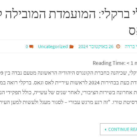
ar
tt
 ברקלי: המועמדת המובילה 
e
er
ס
 ברדה
26 באוקטובר 2024
Uncategorized
0
Reading Time:
< 1
מתמודדת כעת בבחירות 2024 לראשות עיריית לאס וגאס. ברקלי רואה
 אחרונה בשירות הציבורי, לאחר שנים של עשייה, כולל תפקידי הנ
סיטת טורו. "זה רגע מרגש עבורי – לסגור מעגל ולעשות למען העיר
CONTINUE RE