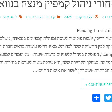
ורי ניהול קמפיין מנצח בנווא
 ברדה
27 באוקטובר 2024
קובי ברדה בעיתונות
ליסה מאיו-ד
Reading Time:
2
m
יו-דריסו, יועצת פוליטית מנוסה ומנהלת קמפיינים בנבאדה, משלב
Campaigns", העוסקת בניהול קמפיינים ברמות שונות – ממועמדים למו
מדינה. במהלך הקריירה שלה, היא ניהלה מאות מערכות בחירות ו
ת חברתיות שמטרתן לשפר את איכות החיים …
CONTINUE RE
S
T
F
h
wi
c