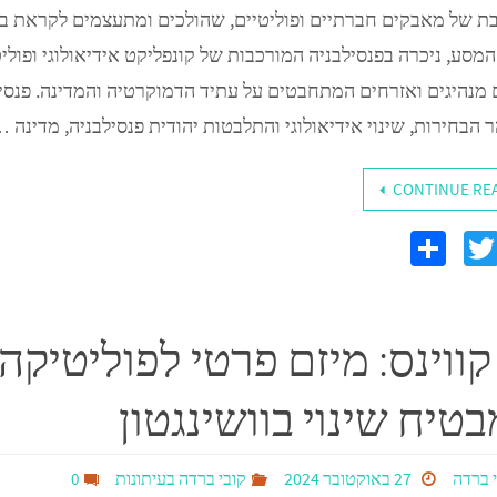
מסע, ניכרה בפנסילבניה המורכבות של קונפליקט אידיאולוגי ופולי
 מנהיגים ואזרחים המתחבטים על עתיד הדמוקרטיה והמדינה. פנסי
 הבחירות, שינוי אידיאולוגי והתלבטות יהודית פנסילבניה, מדינה 
CONTINUE RE
S
T
F
h
wi
c
ar
tt
 קווינס: מיזם פרטי לפוליטיק
e
er
טיח שינוי בוושינגטון
 ברדה
27 באוקטובר 2024
קובי ברדה בעיתונות
0