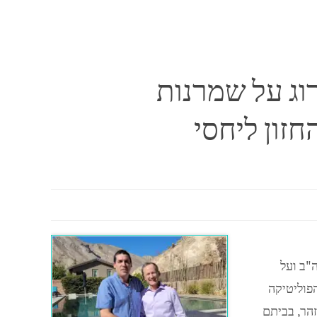
רוג על שמרנות
זון ליחסי
"ב ועל
פוליטיקה
זהר, בביתם