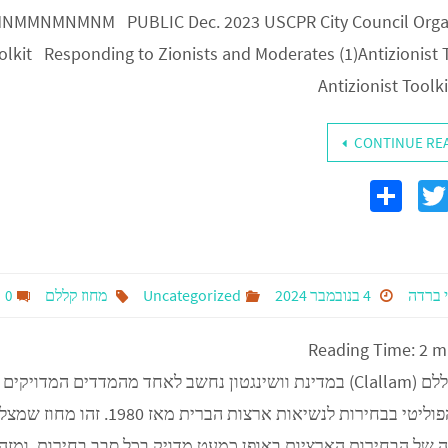
NMMNMNMNM PUBLIC Dec. 2023 USCPR City Council Orga
lkit Responding to Zionists and Moderates (1)Antizionist T
Antizionist Toolk
CONTINUE RE
S
T
F
h
wi
c
ar
tt
e
er
 ברדה
4 בנובמבר 2024
Uncategorized
מחוז קללם
0
Reading Time:
2
m
מחוז קללם (Clallam) במדינת וושינגטון נחשב לאחד מהמדדים המדוי
הרוח הפוליטי בבחירות לנשיאות ארצות הברית