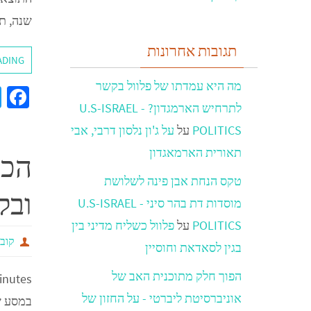
שנה, ת
תגובות אחרונות
ADING
מה היא עמדתו של פלוול בקשר
a
לתרחיש הארמגדון? - U.S-ISRAEL
e
POLITICS
על
על ג'ון נלסון דרבי, אבי
b
תאורית הארמאגדון
o
o
טקס הנחת אבן פינה לשלושת
ובק
k
מוסדות דת בהר סיני - U.S-ISRAEL
POLITICS
על
פלוול כשליח מדיני בין
קובי
בגין לסאדאת וחוסיין
הפוך חלק מתוכנית האב של
inutes
אוניברסיטת ליברטי - על החזון של
במסע ש