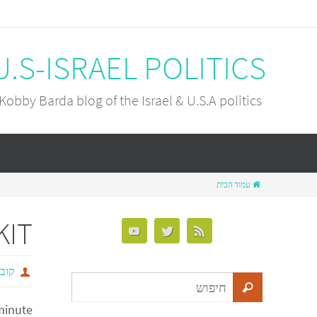
U.S-ISRAEL POLITICS
Kobby Barda blog of the Israel & U.S.A politics
עמוד הבית
KIT
קובי
minute