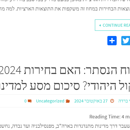
וצאות הבחירות במחוז זה משקפות את התוצאות הארציות. למה מח
CONTINUE RE
S
T
F
h
wi
c
ar
tt
e
er
ול היהודי? סיכום מסע למדינ
 ברדה
27 באוקטובר 2024
Uncategorized
0
Reading Time:
4
m
עבר דרך מדינות מתנדנדות בארה"ב, מפנסילבניה ועד נבדה, נחש