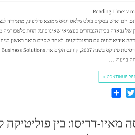
Reading Time:
2
m
ינס, יזם ואיש עסקים בולט מלאס וגאס ממוצא פיליפיני, מתמודד לנצ
 של נבאדה בבית הנבחרים כעצמאי שאינו פועל תחת פלטפורמה מפ
דהה אידיאולוגית עם הרפובליקנים. לאחר שסיים תואר ראשון בניהו
 בייעוץ …
CONTINUE RE
S
T
F
h
wi
c
ar
tt
ה מאיו-דריסו: בין פוליטיקה 
e
er