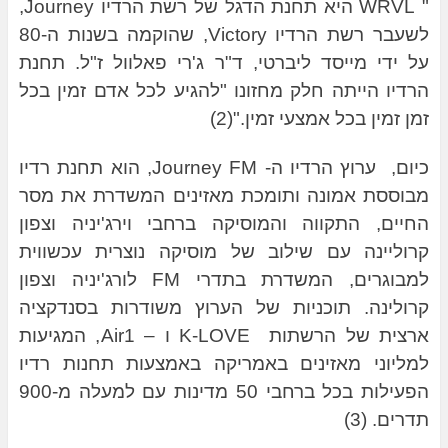
"
WRVL היא תחנת הדגל של רשת הרדיו Journey,
לשעבר רשת הרדיו Victory, שהוקמה בשנות ה-80
על ידי מייסד ליברטי, ד"ר ג'רי פאלוול ז"ל. תחנת
הרדיו הייתה חלק מחזונו "להגיע לכל אדם זמין בכל
זמן זמין בכל אמצעי זמין."(2)
כיום, ערוץ הרדיו
ה- Journey FM, הוא תחנת רדיו
מבוססת אמונה ותומכת מאזינים המשדרת את מסר
החיים, התקווה והמוסיקה ברחבי וירג'יניה וצפון
קרוליינה עם שילוב של מוסיקה נוצרית עכשווית
למבוגרים, המשדרת בתדרי FM לורג'יניה וצפון
קרולינה. תוכניות של הערוץ משודרות בסנדקציה
ארצית של הרשתות K-LOVE ו –
Air1, המגיעות
למליוני מאזינים באמריקה
באמצעות תחנות רדיו
הפעילות בכל ברחבי 50 מדינות עם למעלה מ-900
תדרים. (3)