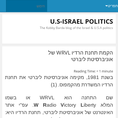
תפריט
U.S-ISRAEL POLITICS
The Kobby Barda blog of the Israel & U.S.A politics
הקמת תחנת הרדיו WRVL של
אוניברסיטת ליברטי
Reading Time:
< 1
minute
בשנת 1981, מקימה אוניברסיטת ליברטי את תחנת
הרדיו המשדרת מהקמפוס. (1)
שם התחנה הוא WRVL או בשמו
המלא
L
ictory
V
adio
R
W
iberty. עפ"י אתר
האינטרנט של אוניברסיטת ליברטי, תחנת הרדיו היא: