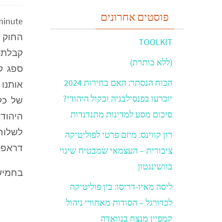
פוסטים אחרונים
minute
TOOLKIT
(ללא כותרת)
הכוח הנסתר: האם בחירות 2024
אותנו 
יוכרעו בפנסילבניה ובקול היהודי?
של כל
סיכום מסע למדינות מתנדנדות
לשלוח
רון קווינס: מיזם פרטי לפוליטיקה
דראפט
ציבורית – העצמאי שמבטיח שינוי
בוושינגטון
בחמישי ל
ליסה מאיו-דריסו: בין פוליטיקה
לכדורגל – הסודות מאחורי ניהול
קמפיין מנצח בנוואדה