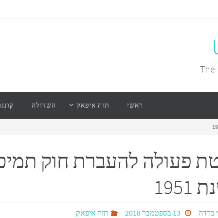
The 
ראשי
תזה איפאק
השדולה
קונגר
ת פעולה להעברת חוק תמיכ
1951
 ברדה
13 בספטמבר 2018
תזה איפאק