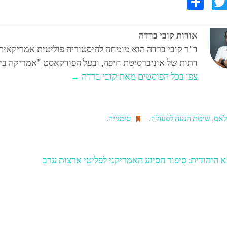
S
T
F
h
wi
c
ar
tt
אודות קובי ברדה
e
er
ד"ר קובי ברדה הוא מומחה להיסטוריה פוליטית אמריקאית 
דתות של אוניברסיטת חיפה, ובעל הפודקאסט "אמריקה בייב
צפו בכל הפוסטים מאת קובי ברדה
→
אס
,
שיטת הנעה לפעולה
.
סימנייה
.
א היהודית: סיפור הסיוע האמריקני לפליטי ארצות ערב