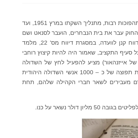
החוק שהועבר בסופו של דבר לשיקום הפליטים במזה"ת , עבר תהפוכות רבות, מתנליך השקתו במרץ 1951, ועד
 שיא הפיק היה לאחר שהחוק עבר את בית הנבחרים, הועבר לסנאט ושם
ספג קיצוץ משמעותי, בשלהי חודש אוגוסט. הטכניקה עליה מדווח קנן לוועדה, במסגרת דיווח מס' 22, מלמד
 סעיף התקציב, שאמור היה להיות קיצוץ רוחבי
 של אייזנהאור) מציע להפעיל לחץ של השדולה
היהודית על הסנטור טאפט.בעקבות הפגישה, דוחק קנן ברשימת תפוצה של כ – 1000 אנשי השדולה היהודית
רם מעבירים לשאר חברי הקהילה שלהם, תחת
 דולר נשאר על כנו.