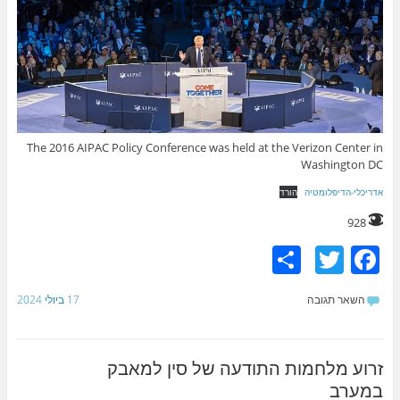
The 2016 AIPAC Policy Conference was held at the Verizon Center in
Washington DC
אדריכלי-הדיפלומטיה
הורד
928
S
T
F
h
w
a
השאר תגובה
17 ביולי 2024
ar
itt
c
e
er
e
b
זרוע מלחמות התודעה של סין למאבק
במערב