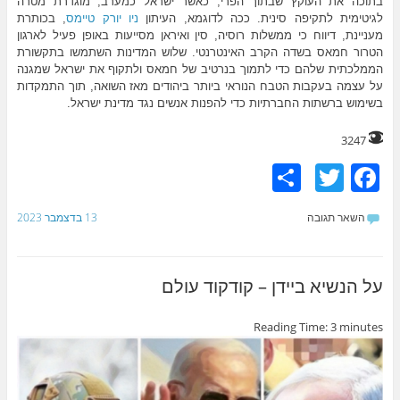
בתוכה את העוקץ שבתוך הפרי, כאשר ישראל כמערב, מוגדרת מטרה
לגיטימית לתקיפה סינית. ככה לדוגמא, העיתון
ניו
יורק
טיימס
, בכותרת
מעניינת, דיווח כי ממשלות רוסיה, סין ואיראן מסייעות באופן פעיל לארגון
הטרור חמאס בשדה הקרב האינטרנטי. שלוש המדינות השתמשו בתקשורת
הממלכתית שלהם כדי לתמוך בנרטיב של חמאס ולתקוף את ישראל שמגנה
על עצמה בעקבות הטבח הנוראי ביותר ביהודים מאז השואה, תוך התמקדות
בשימוש ברשתות החברתיות כדי להפנות אנשים נגד מדינת ישראל.
3247
S
T
F
h
w
a
השאר תגובה
13 בדצמבר 2023
ar
itt
c
e
er
e
b
על הנשיא ביידן – קודקוד עולם
o
Reading Time:
3
minutes
o
k