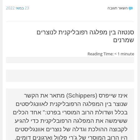
h
w
a
השאר תגובה
23 במאי 2022
ar
itt
c
e
er
e
b
סנטזה בין מפלגה רפובליקנית לנוצרים
שמרנים
o
o
Reading Time:
< 1
minute
k
אינז שייפרס (Schippers) מתאר את הקשר 
שנוצר בין המפלגה הרפובליקנית לאוונגליסטים 
בכלל ושדולת הרוב המוסרי בפרט:" אחד הכלים 
ששימשה את המפלגה הרפובליקנית כדי להגיע 
לקבוצה ההולכת וגדלה של נוצרים אוונגליסטים 
היו הרוב המוסרי של ג'רי פלוול וארגונים דומים. 