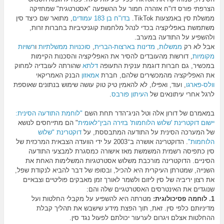
הצרפתי פורס דו"ח אזהרה חמור על ההשפעה "אסטרטגית" שמחזיקה
ממשלת סין באמצעות TikTok.
בדו"ח בן 183 עמודים
, מתואר שם כיצד סין
משתמשת באפליקציה בכדי לנהל מלחמות קוגניטיביות בחברות זרות,
ולהשפיע על התודעה במערב.
אבל לא רק
ממשלות
,
מדינות בארצות-הברית
,
סוכנויות ממשלתיות
ו
רשויות
מקומיות
, דורשות מהעובדים להסיר את האפליקציה והסכנות הקיימות
במכשיר, גם חברות דוגמת ענקית התעופה
דלתא
שהורתה לעובדיה למחוק
את האפליקציה מהמכשירים שלהם, חברת
אמאזון
הבנק האמריקאי
וולס-פארגו
, ועוד, ואפילו, לא להאמין טיק טוק עושה שימוש בנתונים שאוספת
לרגל אחרי עיתונאים של
העיתון פורבס
.
במאמרם של דורון אלה וטל הניג־הדר תחת השם
"לוחמת התודעה הסינית:
יישום דוקטרינת
'שלוש הלוחמות' בזירה הבין־לאומית
" הם מתייחסים לנושא
של המערכה הסינית על התודעה המתבססת, על
דוקטרינת "שלוש
הלוחמות"
.
הדוקטרינה אושרה ב־2003 על ידי הוועדה הצבאית המרכזית של
סין כתפיסה רשמית המשמשת מאז אישורה כמסגרת למבצעי התודעה
הסיניים. הדוקטרינה מורכבת משלוש אסטרטגיות המשלימות האחת את
השנייה, שמטרתן העיקרית היא להכיל, ובסופו של דבר להביא לנקודת שפל,
את רצון יריביה של סין ליזום ולשמר לאורך זמן מאבקים פוליטיים וצבאיים
שנוגדים את האינטרסים האסטרטגיים שלה והם:
1. לוחמה פסיכולוגית:
מטרתה היא להשפיע על מקבלי החלטות ועל
מדיניותם כלפי סין. זאת, תוך הפצת מידע שישבש את תהליך קבלת
ההחלטות אצלם ויגרום לערעור יכולתם לפעול נגד סין.