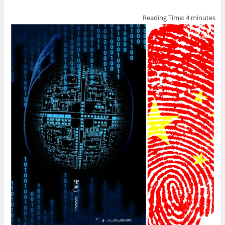
o
o
Reading Time:
4
minutes
k