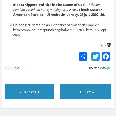
Inez Schippers,
Politics in the Name of God-
Christian
Zionism, American Foreign Policy, and Israel,
Thesis Master
American Studies –
Utrecht
University,
23 July 2007. 40.
Halper, Jeff. "Israel as an Extension of American Empire."
http://www.counterpunch.org/halper11072005.html, 15 Sept
2007.
527
S
T
F
h
w
a
השאר תגובה
15 במאי 2022
ar
itt
c
e
er
e
b
«
ישן יותר
חדש יותר
»
o
o
k