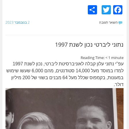
S
T
F
h
w
a
השאר תגובה
2 בנובמבר 2023
ar
itt
c
e
er
e
b
נתוני ליברטי נכון לשנת 1997
o
Reading Time:
< 1
minute
o
עפ"י נתוני עלון קבלה לאוניברסיטת ליברטי, נכון לשנת 1997
k
למדו במוסד מעל 14,000 סטודנטים, מהם 6,000 שעשו שימוש
במעונות, בקמפוס שכלל מעל 64 מבנים בשווי של 200 מיליון
דולר.