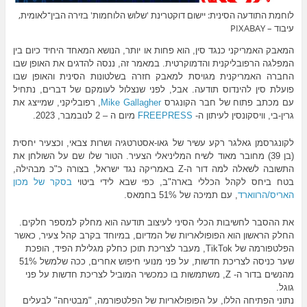
לוחמת התודעה הסינית: יישום דוקטרינת 'שלוש הלוחמות' בזירה הבין־לאומית,
עיבוד – PIXABAY
המאבק האמריקני כנגד סין, הוא פחות או יותר, הנושא המאחד היחיד כיום בין
המפלגה הרפובליקנית והדמוקרטית. במאמר זה, ננסה להדגים את האופן שבו
החברה האמריקנית מגויסת למאבק חזרה בשלטונות הסינית והאופן שבו
פועלת סין להינדוס תודעה. אבל, לפני שנצלול לעומקם של דברים, נתחיל
עם מכתב פתוח של חבר הקונגרס
Mike Gallagher
, רפובליקני, שמייצג את
גרין-בי, וויסקונסין לעיתון ה-
FREEPRESS
מיום ה – 2 לנובמבר, 2023.
לקונגרסמן גאלגר רקע עשיר של גאו-אסטרטגיה ושרות צבאי, וכצעיר יחסית
(בן 39) מחובר מאוד לשיח המליניאלי הצעיר. הטור שלו שם על השולחן את
התשובה לשאלה למה דור ה-Z באמריקה נגד ישראל, בצורה כ"כ מבהילה,
בטח ביחס לקהל הכללי בארה"ב, כפי שבא לידי ביטוי
בסקר של מכון
האריס/הרווארד
, עם תמיכה של 51% בחמאס.
את ההסבר לחשיבות הכלי הסיני לעיצוב תודעה הוא מחלק למספר חלקים.
החלק הראשון הוא הפופולאריות של המדיום, במיוחד בקרב קהל צעיר, כאשר
הפלטפורמה של TikTok, מעבר לצריכת תוכן כחלק מגלילת הפיד, הופכת
שער כניסה לצריכת חדשות, על פני מנועי חיפוש אחרים, ככה שלמשל 51%
מהנשים בדור ה- Z, משתמשות בו כמכשיר המוביל לצריכת חדשות על פני
גוגל.
נתוני הפתיחה הללו, על הפופולאריות של הפלטפורמה, "מבטיחה" לבעלים