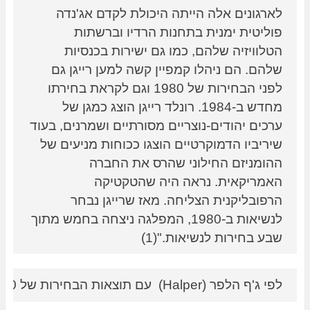
לארגונים אלה הייתה היכולת לקדם אג'נדה 
פוליטית ימנית בתחנות הרדיו וברשתות 
הטלוויזיה שלהם, כמו גם ישירות בכנסיות 
שלהם. הם ניהלו קמפיין קשה למען רייגן גם 
לפני הבחירות של 1980 וגם לקראת בחירתו 
מחדש ב-1984. רונלד רייגן הוצג כמגן של 
ערכים יהודים-נוצריים מסורתיים ושמרנים, בעוד 
שיריביו הדמוקרטיים הוצגו ככוחות מניעים של 
ההומניזם החילוני שהרס את החברה 
האמריקאית. נראה היה שהטקטיקה 
הרפובליקנית הצליחה. מאז שרייגן נבחר 
לנשיאות ב-1980, המפלגה ניצחה בחמש מתוך 
שבע בחירות לנשיאות."(1) 
לפי ג'ף הלפר (Halper)  עם תוצאות הבחירות של 1980, 'לא רק ללובי היהודי הציוני היתה ​​דלת פתוחה בבית הלבן, אלא גם לציונים הנוצרים, כולל התובע הכללי אד מייז, מזכיר המדינה ההגנה קספר ויינברגר, שר הפנים ג'יימס וואט, ואכן גם לרייגן עצמו, השיגו לעצמם הנוצרים הציוניים לראשונה כוח פוליטי". הוא גם מוסיף ש:'הדמויות המובילות של התנועה הציונית הנוצרית, לינדזי, רוברטסון ופלוול זכו לגישה רשמית למנהיגים פוליטיים ולקובעי מדיניות אמריקאים כשהוזמנו ב-1982 על ידי הנשיא רייגן לתת תדרוך למועצה לביטחון לאומי' המעידים על החיבור הפוליטי.(2)