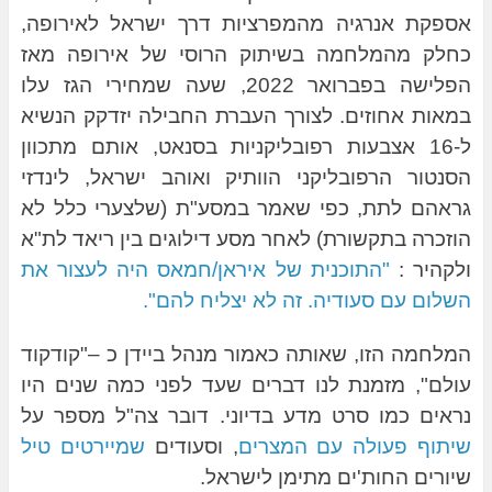
אספקת אנרגיה מהמפרציות דרך ישראל לאירופה,
כחלק מהמלחמה בשיתוק הרוסי של אירופה מאז
הפלישה בפברואר 2022, שעה שמחירי הגז עלו
במאות אחוזים. לצורך העברת החבילה יזדקק הנשיא
ל-16 אצבעות רפובליקניות בסנאט, אותם מתכוון
הסנטור הרפובליקני הוותיק ואוהב ישראל, לינדזי
גראהם לתת, כפי שאמר במסע"ת (שלצערי כלל לא
הוזכרה בתקשורת) לאחר מסע דילוגים בין ריאד לת"א
ולקהיר :
"התוכנית של איראן/חמאס היה לעצור את
השלום עם סעודיה. זה לא יצליח להם".
המלחמה הזו, שאותה כאמור מנהל ביידן כ –"קודקוד
עולם", מזמנת לנו דברים שעד לפני כמה שנים היו
נראים כמו סרט מדע בדיוני. דובר צה"ל מספר על
שיתוף פעולה עם המצרים
, וסעודים
שמיירטים טיל
שיורים החות'ים מתימן לישראל.