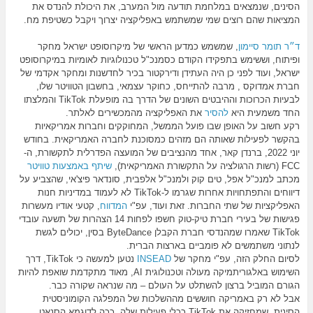
הסינים, שנמצאים במלחמת תודעה מול המערב, את היכולת להנדס את
המציאות שהם רוצים שמי שמשתמש באפליקציה יצרוך ויקבל כשטיפת מח.
ד״ר תומר סיימון
, שמשמש כמדען הראשי של מיקרוסופט ישראל מחקר
ופיתוח, וששימש בתפקידו הקודם כסמנכ"ל טכנולוגיות לאומיות במיקרוסופט
ישראל, ועוד לפני כן היה העתידן ודירקטור בכיר לחדשנות ומחקר אקדמי של
חברת אמדוקס , מרבה להתייחס, כחוקר עצמאי, בחשבון הטוויטר שלו,
לבעיות הכרוכות וההיבטים השונים של הדרך בה מופעלת TikTok והמלצתו
החד משמעית היא
להסיר
את האפליקציה מהמכשירים לאלתר.
רקע חשוב על האופן שבו פועל הממשל, המחוקקים וחברות אמריקאיות
בהקשר לפעילות שאותה הם מזהים כמסוכנת לחברה האמריקאית. בחודש
יוני 2022, ברנדן קאר, אחד מהנציבים של המועצה הפדרלית לתקשורת, ה-
FCC (רשות הרגולציה על התקשורת האמריקאית),
שיתף באמצעות טוויטר
מכתב למנכ"ל אפל, טים קוק ולמנכ"ל אלפבית, סונדאר פיצ'אי, שהצביע על
דיווחים והתפתחויות אחרות שגרמו ל-TikTok לא לעמוד במדיניות חנות
האפליקציות של שתי החברות. זאת ועוד, עפ"י
המדווח
, קטעי אודיו מעשרות
פגישות של בעירי חברת טיק-טוק חשפו לפחות 14 הצהרות של תשעה עובדי
TikTok שאמרו שמהנדסי חברת הקבלן ByteDance בסין, יכולים לגשת
לנתוני משתמשים לא פומביים בארצות הברית.
לסיום החלק הזה, עפ"י מחקר של
INSEAD
נטען למעשה כי TikTok, דרך
השימוש באלגוריתמיקה מעולה וטכנולוגית AI, מאוד מתקדמת שואפת להיות
הגורם המוביל ברצון להשתלט על העולם – מה שנראה שקורה כבר.
אבל לא רק באמריקה חוששים מההשלכות של המפלגה הקומוניסטית
הסינית, שמחזיקה את TikTok ככלי פעילות שלה. ככה לדוגמא הסנאט