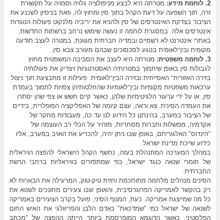
2. לוחמת מידע:
מטרתה היא לבצע מניפולציה גלויה וסמויה על תקשורת
זרה, תוך השפעה על דעת הקהל בתוך סין ומחוץ לה, וזאת בניסיון לשכנע את
הציבור בצדקת האינטרסים של סין ולהניא את יריביה מלנקוט פעולות הנוגדות
אינטרסים אלה. במסגרת לוחמה זו נעשה שימוש נרחב ברשתות החדשות,
באתרי אינטרנט לא רשמיים ובמדיה חברתית מגוונת, במטרה לעצב תודעה
מקומית ובין־לאומית בנוגע לסכסוכים שבהם מעורב צבא סין.
3. לוחמה משפטית:
מטרתה היא לעצב את הסביבה המשפטית מחוץ
לגבולות סין באופן שיתמוך במטרותיה האסטרטגיות ויצדיק את פעולותיה
בזירה האזורית־ האסייתית ובזירה הבין־לאומית. פעילות זו מתבצעת תוך ניצול
ערכאות משפטיות מקומיות ובין־לאומיות שהחלטותיהן צפויות לתמוך בעמדת
סין, או על ידי ערעור הלגיטימיות שלהן, כאשר קיים חשש או צפי שהן יסתרו
את העמדה הסינית.
צא וראה, עצם קיומה של האפליקציה הפופלרית, בידיים
של הציבור במערב, בהינתנן כל הידוע לנו עד כה, מעבודות מחקר של
אקדמיה, ממשלות וחברות מסחריות, מזהיר על הכלי רב העוצמה של
"הינדוס" האלגוריתם, באופן שבו ניתן יהיה, להכריע את האויב במערב, אליו
כידוע שייכת מדינת ישראל.
במהלך המערכה המתנהלת בעזה, נחשף הקהל הישראלי להפצה הויראלית
של חומרי שנאה כנגד ישראל, כפי שמתפזרים בוויראליות ברחבי הרשת
החברתית.
הסינים מנהלים מלחמה מתוחכמת וחזית טיק-טוק, המרעילה את הבארות לא
רק בהקשר לאמריקה הפרוגרסיבית, והאופן שבו צעירים מחונכים לשנוא את
כל מה שמייצגת אמריקה. כעת, המנוף הסיני, פועל בקרב הצעירים באמריקה
לשנאה של ישראל כמי "שמדכאת" כאדם הלבן והפריוולגי את האיש החום
הפלסטיני, כאשר הדוגמא המופרסמת ביותר הייתה ההפצה של "מכתב