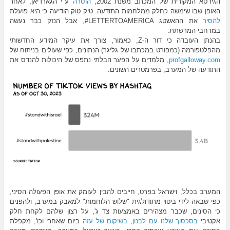
הגירסא המקורית של המכתב משנת 2002,
הוסרה
ע"י הגארדיאן, לאחר
האופן שבו שימשה כחלק ממלחמות התודעה. טיק טוק הודיעה כי היא פועלת
להסיר
את ההאשטג LETTERֹTOAMERICA#, אבל הנזק כבר נעשה
במרחבי המרשתת.
בהנתן העובדה כי דור ה-Z, כאמור, צורך את עיקר המידע החדשותי
מהפלטפורמה (כמפורט במכתבו של גליגר) הנתונים, כפי שעולים בניתוח של
profgalloway.com
, מלמדים על הפער הבלתי נתפס של היכולות להנדס את
התודעה של המערב, בפרמטרים השונים.
המערב בכלל, וישראל בפרט, חייבים להבין לעומק את אופן הפעולה הסיני,
כפי שבאה לידי ביטוי מתודולגית "שלוש הלוחמות" למאבק במערב, ולהפנים
כי הסינים, שכבר מצהירים באמצעות צד ג', על רצון שלהם לקחת חלק
אקטיבי
בסכסוך שלנו עם לבנון
,
בשיקום של עזה
ביום שאחרי וכו', מקפלת