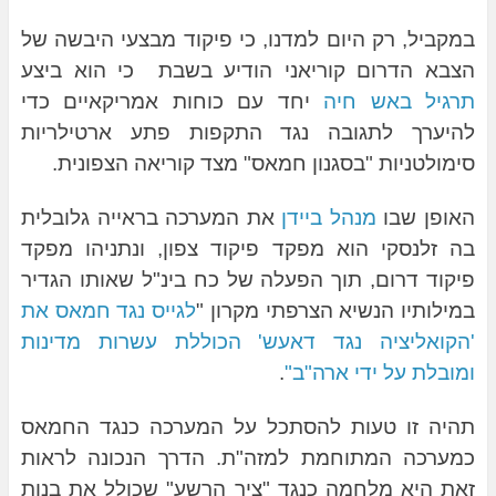
במקביל, רק היום למדנו, כי פיקוד מבצעי היבשה של
הצבא הדרום קוריאני הודיע בשבת כי הוא ביצע
תרגיל באש חיה
יחד עם כוחות אמריקאיים כדי
להיערך לתגובה נגד התקפות פתע ארטילריות
סימולטניות "בסגנון חמאס" מצד קוריאה הצפונית.
האופן שבו
מנהל ביידן
את המערכה בראייה גלובלית
בה זלנסקי הוא מפקד פיקוד צפון, ונתניהו מפקד
פיקוד דרום, תוך הפעלה של כח בינ"ל שאותו הגדיר
במילותיו הנשיא הצרפתי מקרון "
לגייס נגד חמאס את
'הקואליציה נגד דאעש' הכוללת עשרות מדינות
ומובלת על ידי ארה"ב"
.
תהיה זו טעות להסתכל על המערכה כנגד החמאס
כמערכה המתוחמת למזה"ת. הדרך הנכונה לראות
זאת היא מלחמה כנגד "ציר הרשע" שכולל את בנות