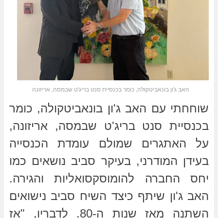
האב ג'ון בונאביטקולה, כומר בכנסיית סנט בריג'ט שבמסה, אריזונה
שוחחתי עם האב ג'ון בונאביטקולה, כומר
בכנסיית סנט בריג'ט שבמסה, אריזונה,
על האתגרים שמולם עומדת הכנסייה
בעידן המודרני, בעיקר סביב נושאים כמו
יחס החברה להומוסקסואליות והגירה.
האב ג'ון שיתף כיצד השיח סביב נישואים
השתנה מאז שנות ה-80. לדבריו, "אז