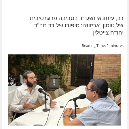
ar
itt
c
e
er
e
b
רב, עיתונאי ושגריר בסביבה פרוגרסיבית
של טוסון, אריזונה: סיפורו של רב חב"ד
o
יהודה צייטלין
o
k
Reading Time:
2
minutes