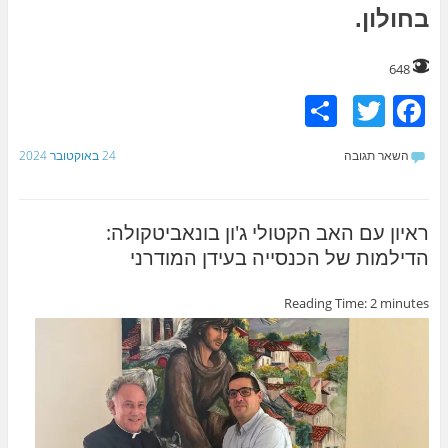
בחולון.
648
S
T
F
h
w
a
השאר תגובה
24 באוקטובר 2024
ar
itt
c
e
er
e
b
ראיון עם האב הקטולי ג'ון בונאביטקולה:
הדילמות של הכנסייה בעידן המודרני
o
o
Reading Time:
2
minutes
k