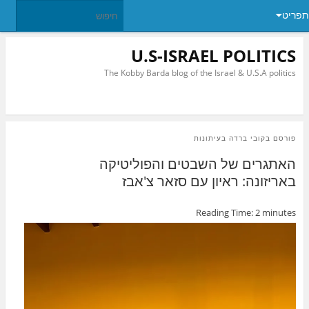
תפריט
U.S-ISRAEL POLITICS
The Kobby Barda blog of the Israel & U.S.A politics
פורסם ב
קובי ברדה בעיתונות
האתגרים של השבטים והפוליטיקה
באריזונה: ראיון עם סזאר צ'אבז
Reading Time:
2
minutes