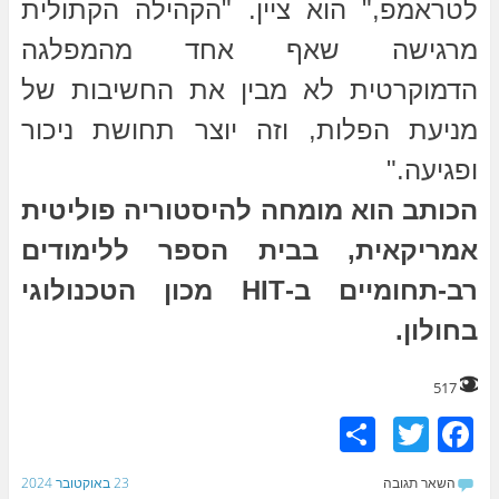
לטראמפ," הוא ציין. "הקהילה הקתולית
מרגישה שאף אחד מהמפלגה
הדמוקרטית לא מבין את החשיבות של
מניעת הפלות, וזה יוצר תחושת ניכור
ופגיעה."
הכותב הוא מומחה להיסטוריה פוליטית
אמריקאית, בבית הספר ללימודים
רב-תחומיים ב-HIT מכון הטכנולוגי
בחולון.
517
S
T
F
h
w
a
השאר תגובה
23 באוקטובר 2024