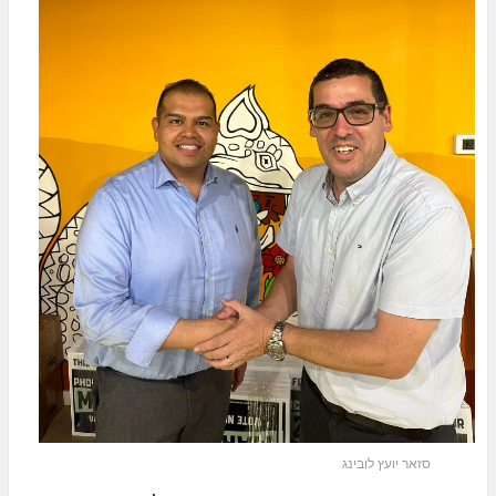
סזאר יועץ לובינג