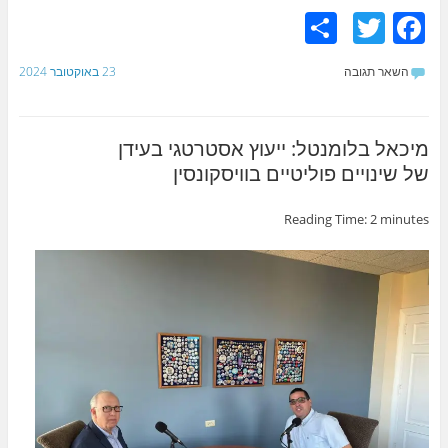
S
T
F
h
w
a
השאר תגובה
23 באוקטובר 2024
ar
itt
c
e
er
e
b
מיכאל בלומנטל: ייעוץ אסטרטגי בעידן
של שינויים פוליטיים בוויסקונסין
o
o
Reading Time:
2
minutes
k