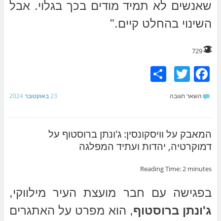
שאנשים לא תמיד מודים בכך בגלוי. אבל
השינוי בהחלט קיים."
729
S
T
F
h
w
a
השאר תגובה
23 באוקטובר 2024
ar
itt
c
e
er
e
b
המאבק על וויסקונסין: ג'ונתן ברוסטוף על
דמוקרטיה, יהדות ועתיד המפלגה
o
o
Reading Time:
2
minutes
k
בפגישה עם חבר מועצת העיר מילווקי,
ג'ונתן ברוסטוף
, הוא מפרט על האתגרים