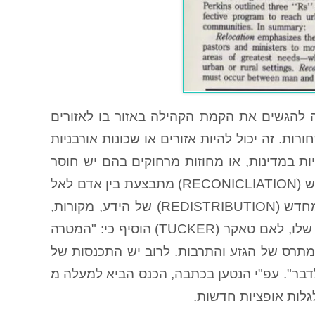
RELOC), או בעצם ההחלטה להגשים את הקמת הקהילה באזור בו לאזורים
ות. זה יכול להיות אזורים או שכונות אורבניות
ות במדינות, או מחוזות מרחוקים בהם יש חוסר
באנשי כמורה להפצת הבשורה. ה – R השני הוא ההתאמה מחדש (RECONICLIATIONׂ) מתבצעת בין אדם לאל
ובין המנהיג לעוקביו. ה- R השלישי מתייחס לצורך של חלוקה מחדש (REDISTRIBUTION) של הידע, מקורות,
זמן,משאבים, טאלנטים ועושר במקומות בהם הם נדרשים. הסגן שלו, לאם טאקר (TUCKER) הוסיף כי: "המטרה
מתרס של הגזע והתרבות. לרוב יש התכנסות של
דבר". עפ"י הנטען בכתבה, הכנס הביא למעלה מ