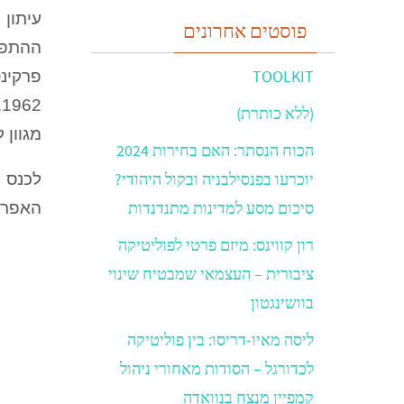
פוסטים אחרונים
ההתפש
TOOLKIT
פרקינס (Perkins) מי
1962.עפ"י אתר הארגון, מהקמתו בשנת 1975, ל
(ללא כותרת)
מגוון 
הכוח הנסתר: האם בחירות 2024
יוכרעו בפנסילבניה ובקול היהודי?
לכנס 
סיכום מסע למדינות מתנדנדות
האפרו-
רון קווינס: מיזם פרטי לפוליטיקה
ציבורית – העצמאי שמבטיח שינוי
בוושינגטון
ליסה מאיו-דריסו: בין פוליטיקה
לכדורגל – הסודות מאחורי ניהול
קמפיין מנצח בנוואדה