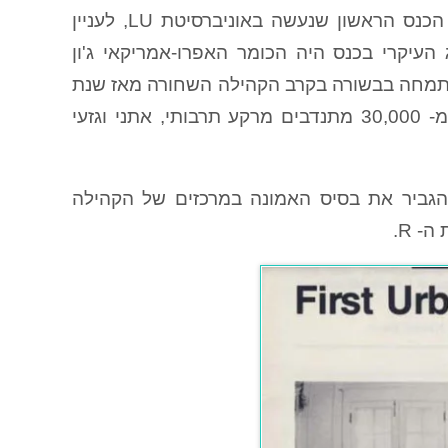
עיתון הפונדמנטליסט מציג בגיליון הראשון של שנת 1987 את הכנס הראשון שנעשה באוניברסיטת LU, לעניין
העיקרי בכנס היה הכומר האפרו-אמריקאי ג'ון
תמחה בבשורה בקרב הקהילה השחורה מאז שנת
גייס למעלה מ- 30,000 מתנדבים מרקע תרבותי, אתני וגזעי
הגביר את בסיס האמונה במרכזים של הקהילה
- R.