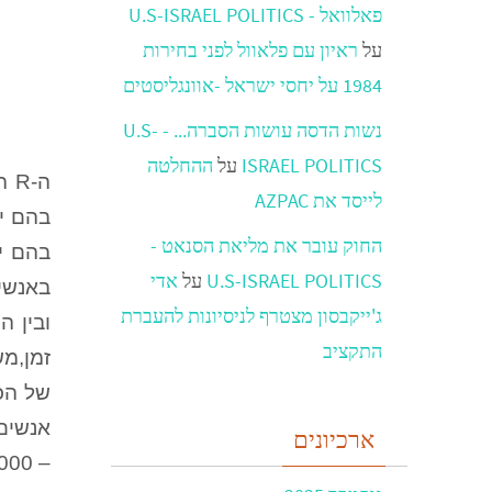
פאלוואל - U.S-ISRAEL POLITICS
על
ראיון עם פלאוול לפני בחירות
1984 על יחסי ישראל -אוונגליסטים
נשות הדסה עושות הסברה... - U.S-
ISRAEL POLITICS
על
ההחלטה
לייסד את AZPAC
בהם יש
החוק עובר את מליאת הסנאט -
בהם יש
U.S-ISRAEL POLITICS
על
אדי
ג'ייקבסון מצטרף לניסיונות להעברת
התקציב
של הכ
אנשים 
ארכיונים
– 6000 סטודנטים ואנשי צוות שלקחו חלק בחשיבה ובאפשרות לגלות אופציות חדשות.