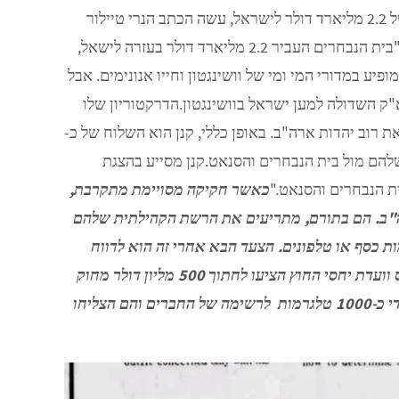
בכתבה שנעשתה לאחר שבית הנבחרים הצביע בעד סיוע לישראל בגובה של 2.2 מליארד דולר לישראל, עשה הכתב הנרי טיילור
כתבת מגזין המסבירה לקוראים מי האיש שעומד מאחורי הלובי הישראלי. "בית הנבחרים העביר 2.2 מליארד דולר בעזרה לישאל,
לניצחון לאיש מאחורי הלובי הוא ישעיהו קנן.קנן בן ה – 68 לא מופיע במדורי המי ומי של וושינגטון וחייו אנונימים. אבל
"ק השדולה למען ישראל בוושינגטון.הדרקטוריון שלו
ת רוב יהדות ארה"ב. באופן כללי, קנן הוא השלוח של כ-
שלהם מול בית הנבחרים והסנאט.קנן מסייע בהצגת
ת הנבחרים והסנאט."
כאשר חקיקה מסויימת מתקרבת,
 מנהיגים יהודיים ברחבי ארה"ב. הם בתורם, מתריעים את הרשת הקהילתית שלהם
כסף או טלפונים. הצעד הבא אחרי זה הוא לדווח
חזרה לקנן על מה שנעשה. לשם דוגמא, כאש וועדת ההקצבות של הקונגרס וועדת יחסי החוץ הציעו לחתוך 500 מליון דולר מחוק
המציע סיוע חוץ בגובה 2.2 מליארד דולר לישראל, מר קנן שלח באופן מיידי כ-1000 טלגרמות לרשימה של החברים והם הצליחו