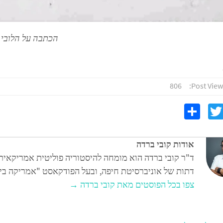
הכתבה על הלובי
806
Post View
S
T
F
h
wi
c
ar
tt
אודות קובי ברדה
e
er
ד"ר קובי ברדה הוא מומחה להיסטוריה פוליטית אמריקאית 
דתות של אוניברסיטת חיפה, ובעל הפודקאסט "אמריקה בייב
צפו בכל הפוסטים מאת קובי ברדה
→