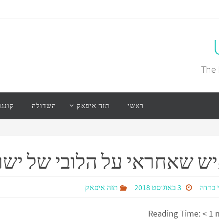
The 
ראשי
תזה איפאק
השדולה
קונגר
ש שאחראי על הלובי של יש
 ברדה
3 באוגוסט 2018
תזה איפאק
Reading Time:
< 1