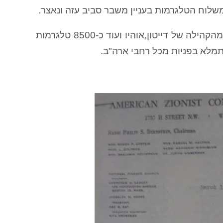
לוח הטלגרמות בעניין משבר סביב עזה ונאצר.
462 טלגרמות נשלחו מהקהילה הנוצרית של אטלנטה, כ- 1000 מהקהילה של דייטון,אוהיו ועוד כ-8500 טלגרמות
מלא בפניות מכל רחבי ארה"ב.