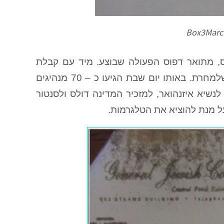
, מתואר דפוס הפעולה שבוצע. מיד עם קבלת
הפניה מקינן, הוציאו מנהיגי הקהילה זימון לישיבת חירום ביום שלמחרת. באותו יום שבת הגיעו כ – 70 מנהיגים
סו ל -"מוד פעולה" והוציאו 1123 טלגרמות לנשיא איזנהואר, למזכיר המדינה דולס ולסנטור
 על מנת להוציא את הטלגרמות.