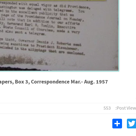
Papers, Box 3, Correspondence Mar.- Aug. 1957
553
Post View
S
T
F
h
wi
c