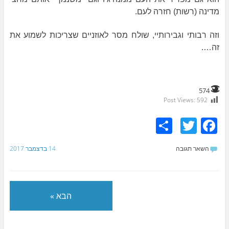
מדינה (רשות) חזרה לעם.
וזה רבותי וגבירותיי, שולח מסר לאוזניים שצריכות לשמוע את
זה….
574
Post Views:
592
S
T
F
h
w
a
השאר תגובה
14 בדצמבר 2017
ar
itt
c
e
er
e
b
הבא »
o
o