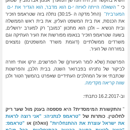
השיא בהקשר זה, היה הפרשן המוערך אמנון אברמוביץ' שטוען
כי "
השאלה הייתה לאיזה י-ם הוא מדבר, הוא הגדיר את י-ם
המערבית"
(החל מדקה ה -30:15) נתלה בזה שטראמפ הזכיר
את הכנסת, את בית המשפט העליון, את בית ראש הממשלה
ובית הנשיא – ולכן הוא מתכוון "כמובן" רק למערב ירושלים,
בשעה שטראמפ הזכיר בנאומו מפורשות את העיר העתיקה וגם
משרדים ממשלתיים (דוגמת משרד המשפטים) נמצאים
במזרחה של העיר.
הפרשנות (שלא לומר העיוורון) של הפרשנים, זרקו אותי חזרה
לביקור של נתניהו בפברואר השנה, בבית הלבן, והפרשנות
שכתבתי אז על המהלכים העתידיים שאפרט בהמשך הטור ולכן
שווה קריאה מקדימה.
וב-16.2.2017 כתבתי:
"
והתקשורת המימסדית? היא פספסה בענק מול שער ריק
לחלוטין. כותרות של
"טראמפ לנתניהו: "אני רוצה לראות
את ישראל עוצרת את ההתנחלויות"
(וואלה) או
"טראמפ: