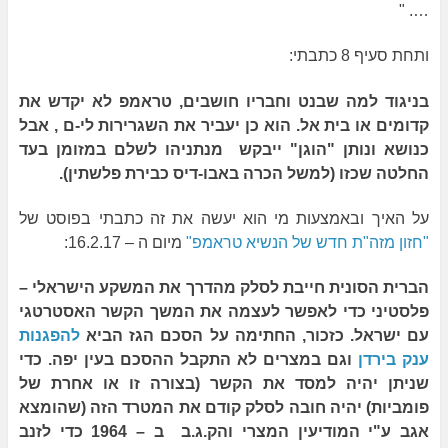
…. "
ותחת סעיף 8 כתבתי:
בניגוד למה שבנט וחבריו חושבים, טראמפ לא יקדש את
קדומים או בית אל. הוא כן יעביר את השגרירות לי-ם , אבל
כנושא ונותן "הוגן" ייבקש מנתניהו לשלם במזומן בעד
החלטה שכזו (למשל הכרה באבו-דיס כבירת פלשתין).
על האיך ובאמצעות מי הוא יעשה את זה כתבתי בפוסט של
"חזון מזה"ת חדש של הנשיא טראמפ"
מיום ה – 16.2.17:
הברית הסונית חייבת לסלק מהדרך את המשקע הישראלי –
פלסטיני כדי לאפשר לעצמה את המשך הקשר האסטרטגי
עם ישראל. כזכור, החתימה על הסכם הגז הביא
להפגנות
ענק בירדן
וגם במצרים לא התקבל ההסכם בעין יפה. כדי
שניתן יהיה למסד את הקשר (בצורה זו או אחרת של
פומביות) יהיה חובה לסלק קודם את המטרד הזה (שהומצא
אגב ע"י המודיעין המצרי והק.ג.ב ב – 1964 כדי לזנב