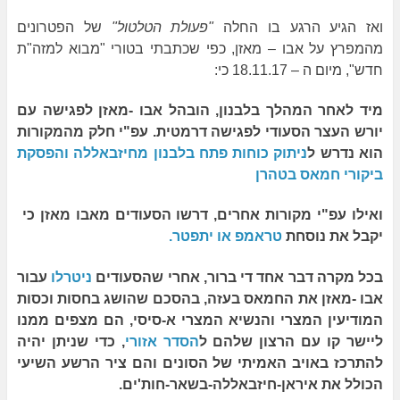
ואז הגיע הרגע בו החלה
"פעולת הטלטול"
של הפטרונים
מהמפרץ על אבו – מאזן, כפי שכתבתי בטורי "מבוא למזה"ת
חדש", מיום ה – 18.11.17 כי:
מיד לאחר המהלך בלבנון, הובהל אבו -מאזן לפגישה עם
יורש העצר הסעודי לפגישה דרמטית. עפ"י חלק מהמקורות
הוא נדרש ל
ניתוק כוחות פתח בלבנון מחיזבאללה והפסקת
ביקורי חמאס בטהרן
ואילו עפ"י מקורות אחרים, דרשו הסעודים מאבו מאזן כי
יקבל את נוסחת
טראמפ או יתפטר.
בכל מקרה דבר אחד די ברור, אחרי שהסעודים
ניטרלו
עבור
אבו -מאזן את החמאס בעזה, בהסכם שהושג בחסות וכסות
המודיעין המצרי והנשיא המצרי א-סיסי, הם מצפים ממנו
ליישר קו עם הרצון שלהם ל
הסדר אזורי
, כדי שניתן יהיה
להתרכז באויב האמיתי של הסונים והם ציר הרשע השיעי
הכולל את איראן-חיזבאללה-בשאר-חות'ים.