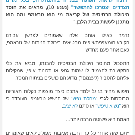
"רוצה לראות הפוגה בבנייה בהתנחלויות, בכל מו"מ
הצדדים יצטרכו להתפשר"
(נענע 10), מראים את חוסר
היכולת הבסיסית של קריאת מי הוא טראמפ ומה הוא
מתכנן לעשות בבית הלבן.
"
נדמה כאילו אותם אלה שאמורים לפרשן עבורנו
הקוראים/מאזינים/צופים מחטיאים ביכולת הניתוח של טראמפ,
פעם אחר פעם מחדש.
התסכול מחוסר היכולת הבסיסית להבנתו, מביא את כלי
התקשורת להצמיד לו שמות גנאי או תכונות אופי, שמקילות
עליהם להסביר (לעצמם?) מדוע הם כושלים בניתוח המסר.
חיפוש מהיר בגוגל ילמד אתכם כיצד מוצפות בקלות תאוריות
מבוססות לגבי "
מחלת נפש"
של הנשיא טראמפ, העובדה כי
הוא
"נשיא טיפש"
או סתם
לא יציב
.
האמת היא פשוטה הרבה יותר…
ייתכן שזה אחרי כל כך הרבה אכזבות מפוליטיקאים שאומרים