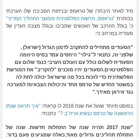
מיד לאחר היבחרו של טראמפ ובניתוח הסביבה שלו הערכתי
בכותרת
"טראמפ, הרשות הפלסטינית והמשך התהליך המדיני"
כי בגלל ההרכב של האנשים שסביבו ובגלל מצבה העדין של
סעודיה במרחב כי:
"הסעודים מתחילים להתקרב לדמון הגדול (ישראל) ,
שלפני זה, כתנאי ל"גילוי" היחסים עמד בסיס היוזמה
הסעודית לשלום כולל עם העולם הערבי כנגד שלום עם
הפלסטינאים.הסעודים יהיו מוכנים "להקריב" את המורשת
הפלשתינית כדי לזכות בכל מה שישראל יכולה לתת לה
במשטר החדש של טרמפ מחד והיכולות הצבאיות למערכה
נגד איראן מאידך."
בפוסט מיוחד שנעל את שנת 2016 לו קראתי:
"איך תראה שנתו
הראשונה של טרמפ כנשיא ארה"ב ?
" כתבתי:
"שנת 2017 תהיה שנה של התחלות חדשות. שנה של
התחלת תהליכים גדולים מאוד,כאלה שמגיעים פעם בדור.