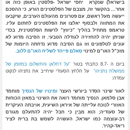
בישראל) שנקרא יחסי ישראל -פלסטין באופן כזה או
אחר… בהקשר זה, מצבם של הפלסטינים הורע, כי ההסכם
ייעשה מעל ראשם, עם פטרונים מהעולם הערבים, שיקבעו
את המתווה ולבסוף יאלצו את הפלסטינים לחתום עליו.
טראמפ מתחיל בהליך "כיווץ" לרשות הפלסטינית, בכדי
שניתן יהיה להחזירה לגודלה הטבעי. זו הסיבה מדוע לא
עונים לטלפונים וזו גם הסיבה מדוע נדחתה היזמות של
מזכ"ל האו"ם למינוי
סאלם פייהד לשליח האו"ם ללוב.
ביום ה -8.7 כתבתי בטור
"על דחלאן והתשלום במזומן של
ממשלת נתניהו"
על הלחץ הסעודי שיחייב את נתניהו לנקוט
עמדה:
לאור שינוי הסדר ביורשי העצר
ומינויו של הנסיך
מוחמד
אבן סלמאן. הנסיך מוחמד רואה את השינוי במאזן הכוחות
האזורי לנוכח עלייתה של איראן השיעית, אויבתה העיקרית
של סעודיה; הוא מבין כי חבל יהיה להתעלם מגורם
רב-עוצמה כמו ישראל, העשויה לשמש בת ברית לציר
ריאד-קהיר.