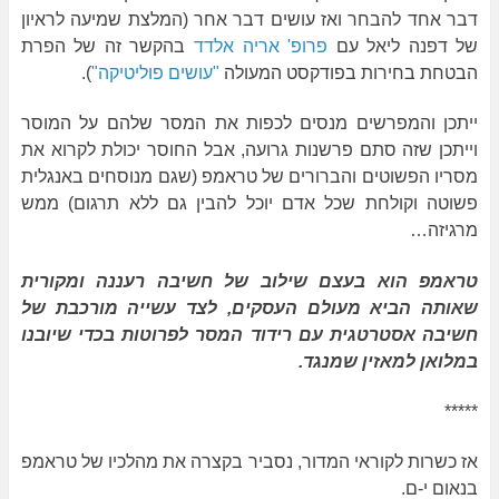
דבר אחד להבחר ואז עושים דבר אחר (המלצת שמיעה לראיון
של דפנה ליאל עם
פרופ' אריה אלדד
בהקשר זה של הפרת
הבטחת בחירות בפודקסט המעולה
"עושים פוליטיקה"
).
ייתכן והמפרשים מנסים לכפות את המסר שלהם על המוסר
וייתכן שזה סתם פרשנות גרועה, אבל החוסר יכולת לקרוא את
מסריו הפשוטים והברורים של טראמפ (שגם מנוסחים באנגלית
פשוטה וקולחת שכל אדם יוכל להבין גם ללא תרגום) ממש
מרגיזה…
טראמפ הוא בעצם שילוב של חשיבה רעננה ומקורית
שאותה הביא מעולם העסקים, לצד עשייה מורכבת של
חשיבה אסטרטגית עם רידוד המסר לפרוטות בכדי שיובנו
במלואן למאזין שמנגד.
*****
אז כשרות לקוראי המדור, נסביר בקצרה את מהלכיו של טראמפ
בנאום י-ם.