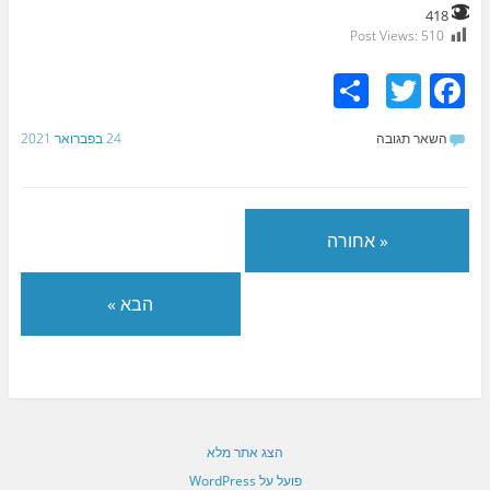
418
Post Views:
510
S
T
F
h
w
a
השאר תגובה
24 בפברואר 2021
ar
itt
c
e
er
e
b
« אחורה
o
o
הבא »
k
הצג אתר מלא
פועל על WordPress